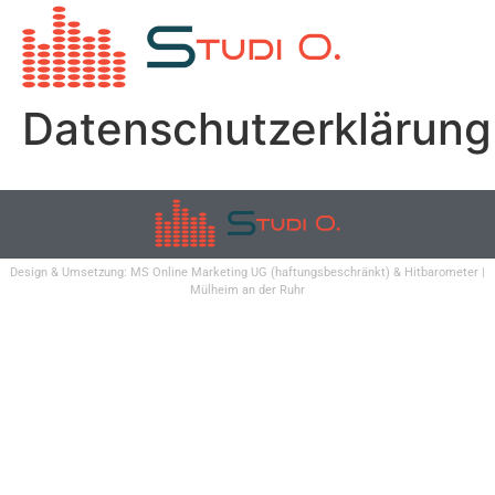
Datenschutzerklärung
Design & Umsetzung:
MS Online Marketing UG
(haftungsbeschränkt) &
Hitbarometer
|
Mülheim an der Ruhr