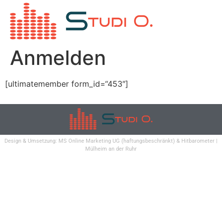
Anmelden
[ultimatemember form_id=“453″]
Design & Umsetzung:
MS Online Marketing UG
(haftungsbeschränkt) &
Hitbarometer
|
Mülheim an der Ruhr