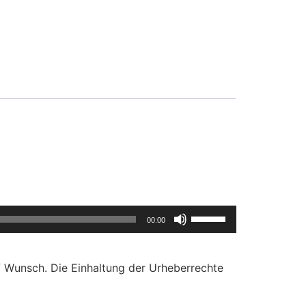
Pfeiltasten
00:00
Hoch/Runter
benutzen,
um
f Wunsch. Die Einhaltung der Urheberrechte
die
Lautstärke