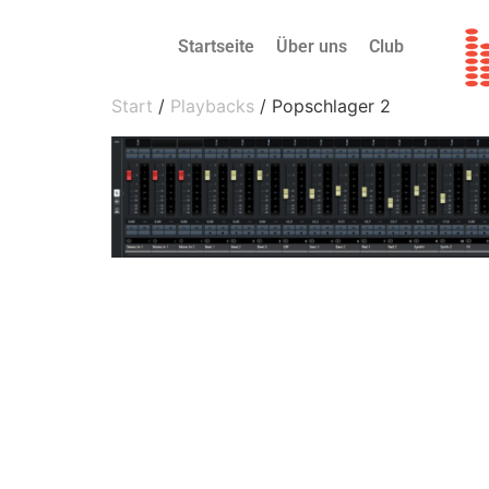
Startseite
Über uns
Club
Start
/
Playbacks
/ Popschlager 2