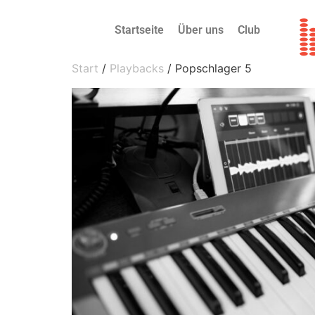
Startseite
Über uns
Club
Start
/
Playbacks
/ Popschlager 5