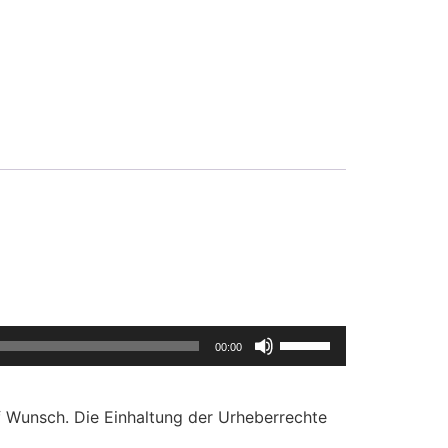
Pfeiltasten
00:00
Hoch/Runter
benutzen,
um
f Wunsch. Die Einhaltung der Urheberrechte
die