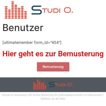
Benutzer
[ultimatemember form_id="454"]
Hier geht es zur Bemusterung
Bemusterung
Design & Umsetzung:
MS Online Marketing UG
(haftungsbeschränkt) &
Hitbarometer
|
Mülheim an der Ruhr